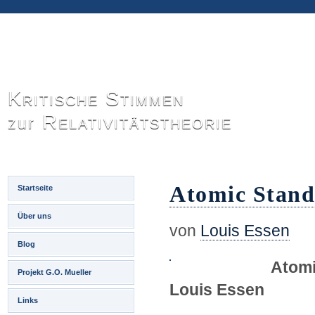
Kritische Stimmen
Relativitätstheorie
zur
Atomic Stand
Startseite
Über uns
von
Louis Essen
Blog
Atomi
Projekt G.O. Mueller
Louis Essen
Links