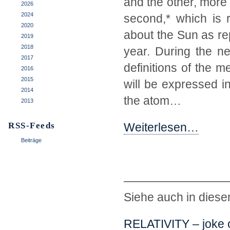
and the other, more
2026
2024
second,* which is r
2020
about the Sun as rep
2019
2018
year. During the n
2017
definitions of the 
2016
2015
will be expressed in
2014
the atom…
2013
RSS-Feeds
Weiterlesen…
.
Beiträge
—————————
Siehe auch in diese
RELATIVITY – joke 