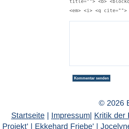
title=""> <b> <block
<em> <i> <q cite="">
© 2026 
Startseite
|
Impressum
|
Kritik der
Projekt
' |
Ekkehard Friebe
' |
Jocelyn