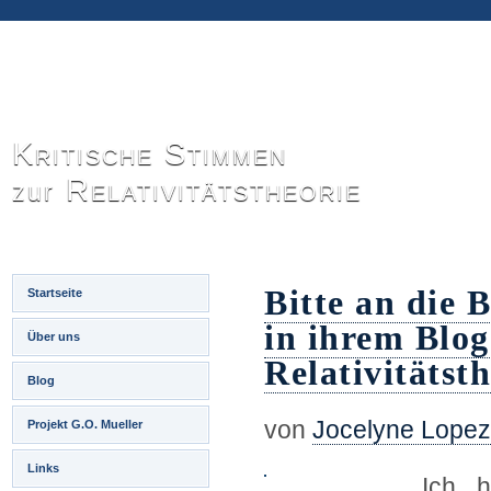
Kritische Stimmen
Relativitätstheorie
zur
Bitte an die 
Startseite
in ihrem Blo
Über uns
Relativitätst
Blog
von
Jocelyne Lopez
Projekt G.O. Mueller
Links
Ich 