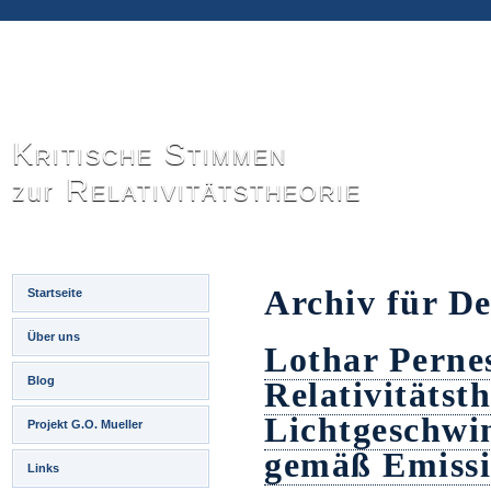
Kritische Stimmen
Relativitätstheorie
zur
Archiv für D
Startseite
Über uns
Lothar Perne
Blog
Relativitätsth
Lichtgeschwin
Projekt G.O. Mueller
gemäß Emissi
Links