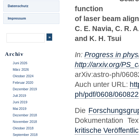
Datenschutz
function
of laser beam align
Impressum
C. E. Navia, C. R. 
and K. H. Tsui
In:
Progress in phys
Archiv
http://arxiv.org/PS
Juni 2026
März 2026
arXiv:astro-ph/060
Oktober 2024
Auch unter URL:
ht
Februar 2020
Dezember 2019
ph/pdf/0608/060822
Juli 2019
Juni 2019
Die
Forschungsgrup
Mai 2019
Dezember 2018
Dokumentation Tex
November 2018
Oktober 2018
kritische Veröffent
September 2018