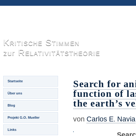
Kritische Stimmen
Relativitätstheorie
zur
Search for an
Startseite
function of l
Über uns
the earth’s ve
Blog
von
Carlos E. Navia
Projekt G.O. Mueller
Links
Searc