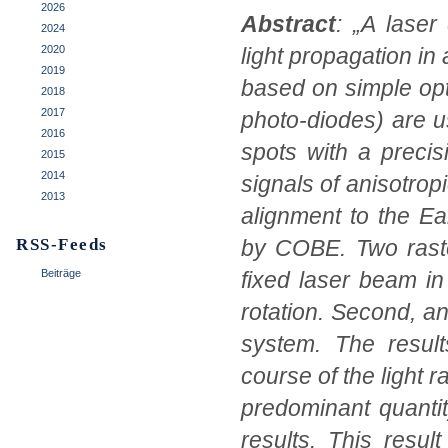
2026
Abstract
: „A laser
2024
2020
light propagation in
2019
based on simple opt
2018
2017
photo-diodes) are us
2016
spots with a precis
2015
2014
signals of anisotrop
2013
alignment to the Ea
RSS-Feeds
by COBE. Two raste
Beiträge
fixed laser beam in
rotation. Second, an
system. The resul
course of the light 
predominant quantit
results. This resu