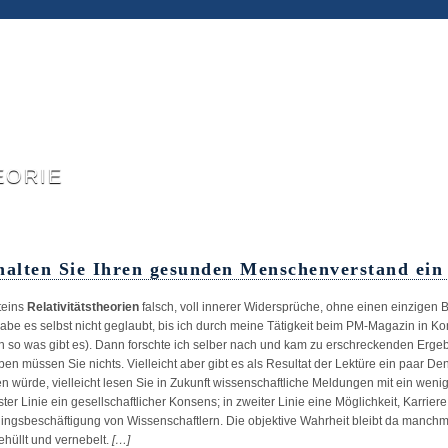
eorie
halten Sie Ihren gesunden Menschenverstand ein 
teins
Relativitätstheorien
falsch, voll innerer Widersprüche, ohne einen einzigen
habe es selbst nicht geglaubt, bis ich durch meine Tätigkeit beim PM-Magazin in Kon
h so was gibt es). Dann forschte ich selber nach und kam zu erschreckenden Ergeb
ben müssen Sie nichts.
Vielleicht aber gibt es als Resultat der Lektüre ein paar 
en würde, vielleicht lesen Sie in Zukunft wissenschaftliche Meldungen mit ein weni
ster Linie ein gesellschaftlicher Konsens; in zweiter Linie eine Möglichkeit, Karriere
lingsbeschäftigung von Wissenschaftlern. Die objektive Wahrheit bleibt da manchm
ehüllt und vernebelt.
[…]