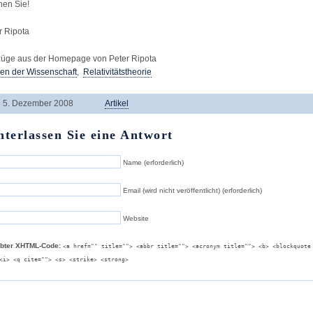
nen Sie!
r Ripota
üge aus der Homepage von Peter Ripota
en der Wissenschaft
,
Relativitätstheorie
5. Dezember 2008
Artikel
nterlassen Sie eine Antwort
Name (erforderlich)
Email (wird nicht veröffentlicht) (erforderlich)
Website
ubter XHTML-Code:
<a href="" title=""> <abbr title=""> <acronym title=""> <b> <blockquote
<i> <q cite=""> <s> <strike> <strong>