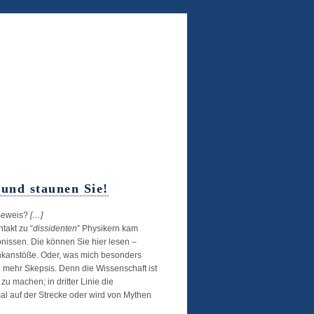
und staunen Sie!
 Beweis?
[…]
takt zu “
dissidenten
” Physikern kam
nissen. Die können Sie hier lesen –
Denkanstöße. Oder, was mich besonders
g mehr Skepsis. Denn die Wissenschaft ist
 zu machen; in dritter Linie die
al auf der Strecke oder wird von Mythen