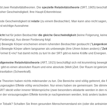
ibt zwei Relativitätstheorien. Die
spezielle Relativitätstheorie
(SRT, 1905) beschäft
hoher Geschwindigkeit. Ihre Haupt-Erkenntnisse:
Jede Geschwindigkeit ist
relativ
(zu einem Beobachter). Man kann also nicht sagen, w
st wichtige Ausnahme:
icht
hat für jeden Beobachter
die gleiche Geschwindigkeit
(keine Folgerung, keine
 Forderung). Aus dieser Forderung folgt:
Bewegte Körper erscheinen einem ruhenden Beobachter gestaucht (”
Längenkont
Bewegte Körper altern langsamer als unbewegte (ihre Uhren ticken anders) (”
Zei
Formel E=mc² hat damit nichts zu tun! In der SRT gibt es keine Kräfte und Energien.
allgemeine Relativitätstheorie
(ART, 1915) beschäftigt sich mit krummlinig bewegt
hr gibt es einen absoluten Raum und eine absolute (Welt-)Zeit. Der Raum ist gekr
Gravitation (Schwerkraft).
e Theorien haben nichts miteinander zu tun. Die Bereiche sind völlig getrennt, die
usgesagten Effekte völlig verschieden. Nur eines haben sie gemeinsam: Sie stimme
SRT steckt voller innerer Widersprüche (zwei besonders eklatante werden in den 
er der vorausgesagten Effekte konnte je nachgewiesen werden, trotz anders lautend
er Tobalk? Schalten Sie Ihren gesunden Menschenverstand ein (oder die antrainiert