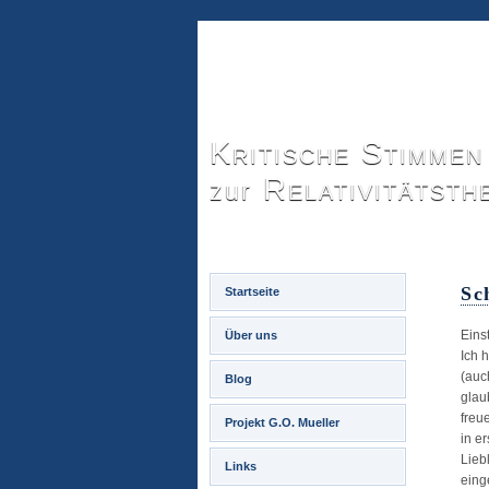
Kritische Stimmen
Relativitätsth
zur
Sc
Startseite
Eins
Über uns
Ich 
(auc
Blog
glau
freu
Projekt G.O. Mueller
in er
Lieb
Links
eing