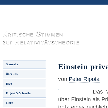
Kritische Stimmen
Relativitätstheorie
zur
Einstein priv
Startseite
Über uns
von
Peter Ripota
Blog
Das M
Projekt G.O. Mueller
über Einstein als Pr
Links
trotz eines reichlic