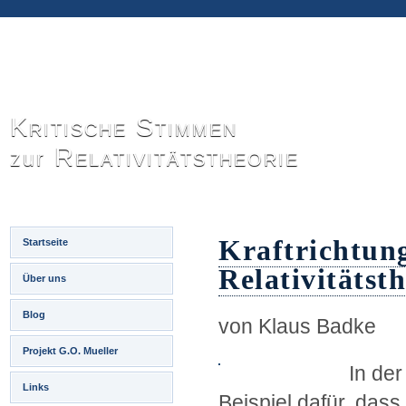
Kritische Stimmen
Relativitätstheorie
zur
Kraftrichtung
Startseite
Relativitätst
Über uns
Blog
von Klaus Badke
Projekt G.O. Mueller
In de
Links
Beispiel dafür, das