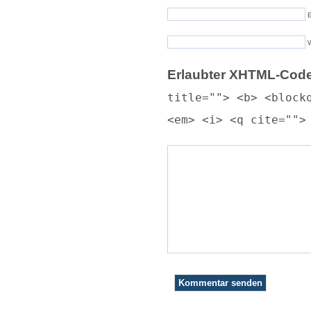
E
Erlaubter XHTML-Code
title=""> <b> <block
<em> <i> <q cite="">