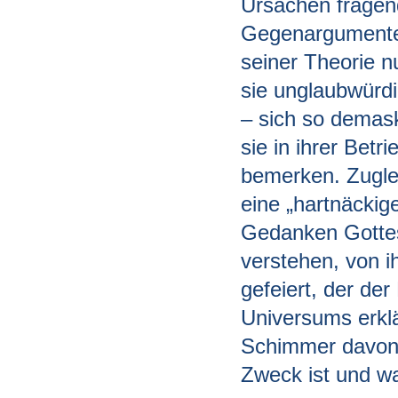
Ursachen fragend
Gegenargumenten
seiner Theorie n
sie unglaubwürdi
– sich so demas
sie in ihrer Betr
bemerken. Zuglei
eine „hartnäckig
Gedanken Gottes
verstehen, von i
gefeiert, der de
Universums erklä
Schimmer davon h
Zweck ist und w