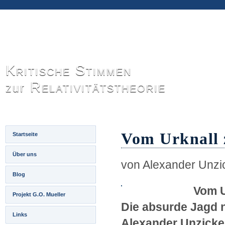
Kritische Stimmen
Relativitätstheorie
zur
Vom Urknall 
Startseite
Über uns
von Alexander Unzi
Blog
Vom U
Projekt G.O. Mueller
Die absurde Jagd 
Links
Alexander Unzicke