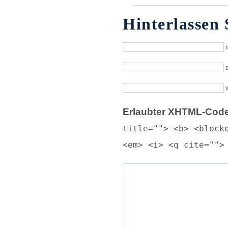
Hinterlassen 
N
E
Erlaubter XHTML-Code
title=""> <b> <block
<em> <i> <q cite="">