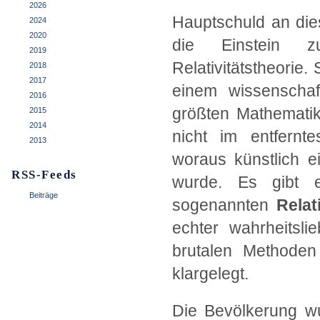
2026
Hauptschuld an die
2024
2020
die Einstein zu
2019
Relativitätstheorie.
2018
2017
einem wissenschaf
2016
größten Mathematik
2015
2014
nicht im entfernt
2013
woraus künstlich ei
RSS-Feeds
wurde. Es gibt
Beiträge
sogenannten
Relat
echter wahrheitsli
brutalen Methoden
klargelegt.
Die Bevölkerung wur