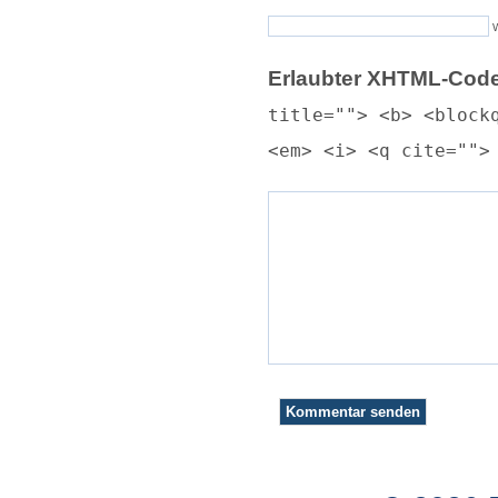
Erlaubter XHTML-Code
title=""> <b> <block
<em> <i> <q cite="">