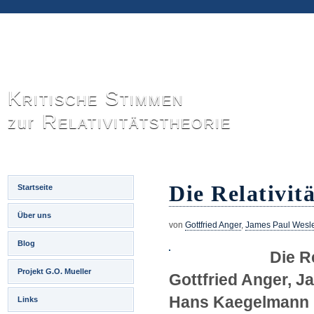
Kritische Stimmen
Relativitätstheorie
zur
Die Relativitä
Startseite
Über uns
von
Gottfried Anger
,
James Paul Wesl
Blog
Die Re
Projekt G.O. Mueller
Gottfried Anger, J
Hans Kaegelmann 
Links