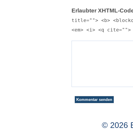
Erlaubter XHTML-Code
title=""> <b> <block
<em> <i> <q cite="">
© 2026 