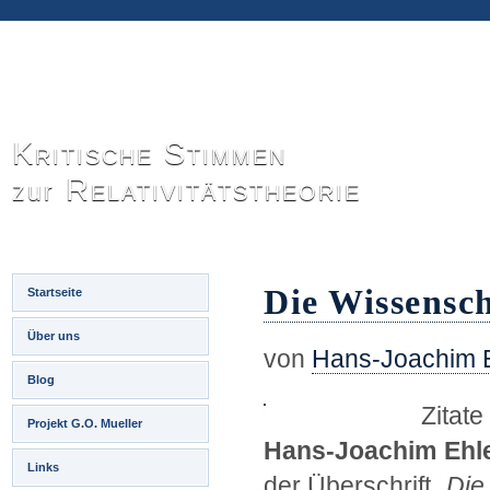
Kritische Stimmen
Relativitätstheorie
zur
Die Wissensc
Startseite
Über uns
von
Hans-Joachim 
Blog
Zitat
Projekt G.O. Mueller
Hans-Joachim Ehl
Links
der Überschrift „
Die