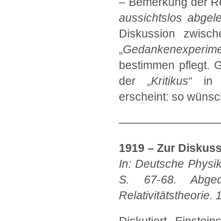
– Bemerkung der Re
aussichtslos abgel
Diskussion zwisch
„
Gedankenexperime
bestimmen pflegt. G
der „
Kritikus
“ in 
erscheint: so wünsche
—————————
1919 – Zur Diskuss
In: Deutsche Physik
S. 67-68. Abged
Relativitätstheorie. 