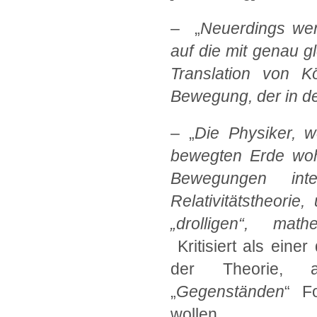
– „
Neuerdings wend
auf die mit genau g
Translation von K
Bewegung, der in d
– „
Die Physiker, w
bewegten Erde woh
Bewegungen int
Relativitätstheori
„drolligen“, math
Kritisiert als eine
der Theorie, a
„
Gegenständen
“ F
wollen.