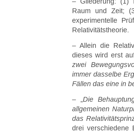
– Gliederung: (1) R
Raum und Zeit; (3)
experimentelle Prü
Relativitätstheorie.
– Allein die Relat
dieses wird erst au
zwei Bewegungsvor
immer dasselbe Er
Fällen das eine in 
– „
Die Behauptung
allgemeinen Naturp
das Relativitätsprin
drei verschiedene 