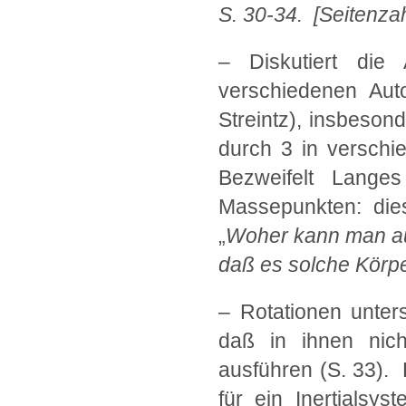
S. 30-34.
[Seitenza
– Diskutiert die
verschiedenen Auto
Streintz), insbesond
durch 3 in verschi
Bezweifelt Lang
Massepunkten: dies
„
Woher kann man a
daß es solche Körpe
– Rotationen unter
daß in ihnen nic
ausführen (S. 33).
für ein Inertialsy