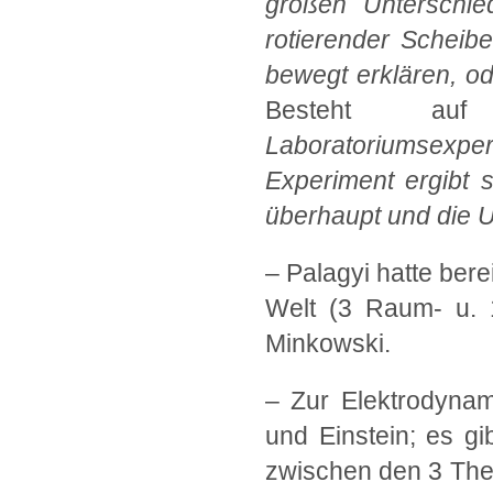
großen Unterschied
rotierender Scheib
bewegt erklären, o
Besteht a
Laboratoriumsexper
Experiment ergibt 
überhaupt und die Un
– Palagyi hatte bere
Welt (3 Raum- u. 1
Minkowski.
– Zur Elektrodynam
und Einstein; es gi
zwischen den 3 The