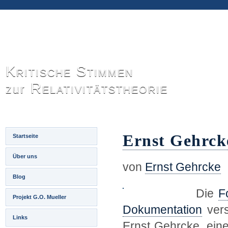
Kritische Stimmen
Relativitätstheorie
zur
Ernst Gehrcke
Startseite
Über uns
von
Ernst Gehrcke
Blog
Die
F
Projekt G.O. Mueller
Dokumentation
vers
Links
Ernst Gehrcke, ein