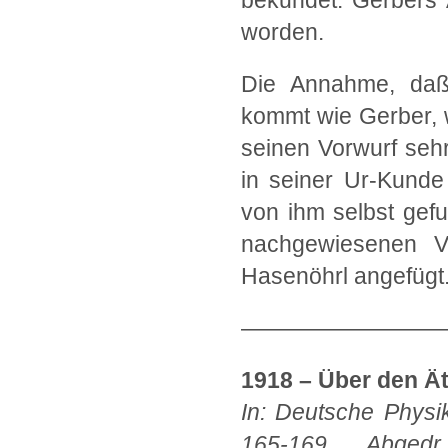
bekundet. Gerbers A
worden.
Die Annahme, daß 
kommt wie Gerber, 
seinen Vorwurf sehr 
in seiner Ur-Kunde
von ihm selbst gef
nachgewiesenen V
Hasenöhrl angefügt
—————————
1918 – Über den Ä
In: Deutsche Physi
165-169. Abgedr