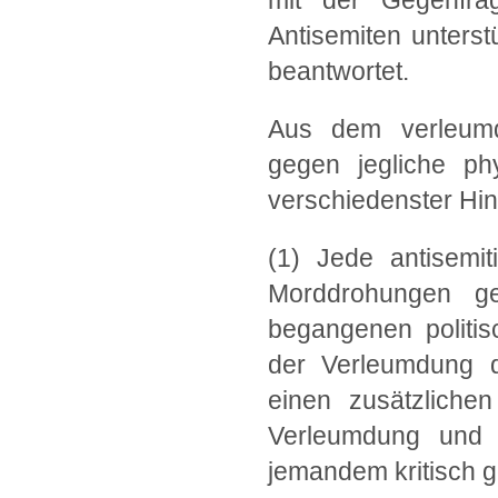
mit der Gegenfr
Antisemiten unterst
beantwortet.
Aus dem verleumde
gegen jegliche phy
verschiedenster Hin
(1) Jede antisemit
Morddrohungen ge
begangenen politis
der Verleumdung d
einen zusätzliche
Verleumdung und 
jemandem kritisch g