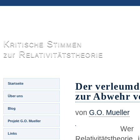
Kritische Stimmen
Relativitätstheorie
zur
Der verleumd
Startseite
zur Abwehr v
Über uns
Blog
von
G.O. Mueller
Projekt G.O. Mueller
Wer I
Links
Relativitätstheori