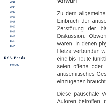
Vorwurf
2026
2024
2020
Zu dem allgemeine
2019
Einbruch der antis
2018
2017
Zerstörung der bi
2016
Diskussion. Obwoh
2015
2014
waren, in denen phy
2013
Hetze verbunden wo
RSS-Feeds
eine bis heute funk
Beiträge
seien offene oder 
antisemitisches Ge
einzugehen braucht
Diese pauschale Ve
Autoren betroffen. d