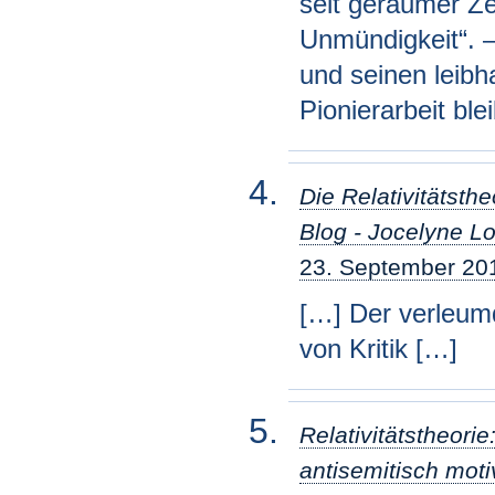
seit geraumer Ze
Unmündigkeit“. –
und seinen leibha
Pionierarbeit bl
Die Relativitätsth
Blog - Jocelyne L
23. September 20
[…] Der verleum
von Kritik […]
Relativitätstheori
antisemitisch moti