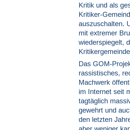
Kritik und als ge
Kritiker-Gemeind
auszuschalten. U
mit extremer Bru
wiederspiegelt, 
Kritikergemeinde
Das GOM-Projekt
rassistisches, r
Machwerk öffentl
im Internet seit
tagtäglich massi
gewehrt und auc
den letzten Jahr
aber weniger kan