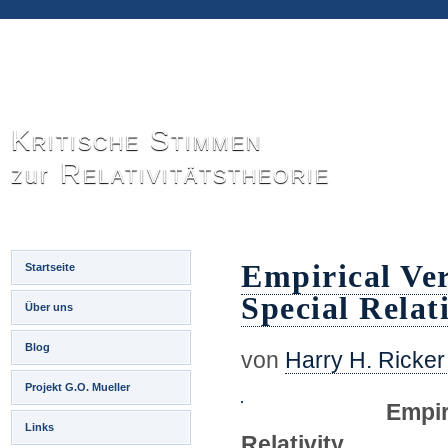
Kritische Stimmen
Relativitätstheorie
zur
Empirical Ver
Startseite
Special Relat
Über uns
Blog
von
Harry H. Ricker 
Projekt G.O. Mueller
Empir
Links
Relativity