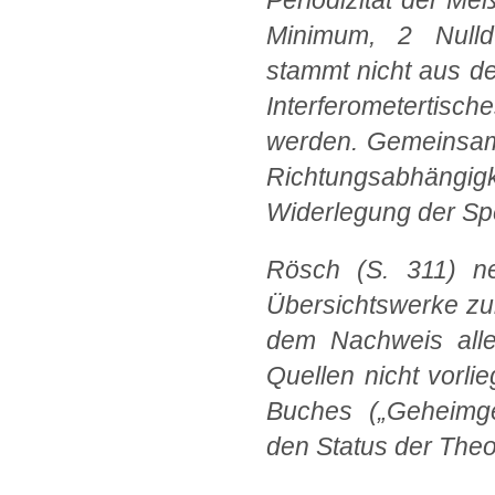
Periodizität der M
Minimum, 2 Nulld
stammt nicht aus d
Interferometertisch
werden. Gemeinsam 
Richtungsabhängig
Widerlegung der Spez
Rösch (S. 311) ne
Übersichtswerke zu
dem Nachweis all
Quellen nicht vorl
Buches („Geheimge
den Status der Theor