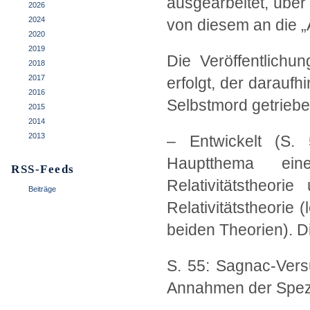
ausgearbeitet, über
2026
2024
von diesem an die „
2020
2019
Die Veröffentlich
2018
2017
erfolgt, der daraufh
2016
Selbstmord getrieb
2015
2014
2013
– Entwickelt (S.
Hauptthema ein
RSS-Feeds
Relativitätstheor
Beiträge
Relativitätstheorie
beiden Theorien). D
S. 55: Sagnac-Versu
Annahmen der Spezie