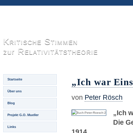
Kritische Stimmen
Relativitätstheorie
zur
„Ich war Eins
Startseite
Über uns
von
Peter Rösch
Blog
„Ich w
Projekt G.O. Mueller
Die Ge
Links
1914