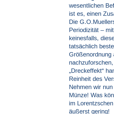
wesentlichen Bef
ist es, einen Z
Die G.O.Mueller
Periodizität – mi
keinesfalls, die
tatsächlich best
Größenordnung a
nachzuforschen,
„Dreckeffekt“ han
Reinheit des Ver
Nehmen wir nun 
Münze! Was könnt
im Lorentzschen 
äußerst gering!