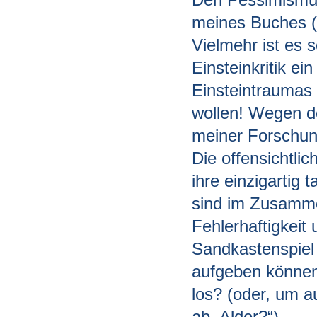
meines Buches (m
Vielmehr ist es 
Einsteinkritik e
Einsteintraumas 
wollen! Wegen d
meiner Forschun
Die offensichtlic
ihre einzigartig 
sind im Zusamme
Fehlerhaftigkeit
Sandkastenspiel 
aufgeben können
los? (oder, um 
ab, Alder?“)