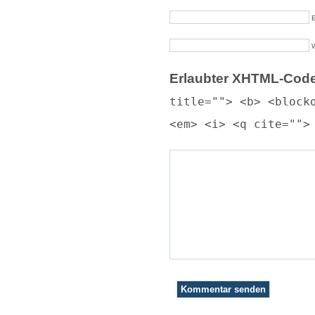
E
Erlaubter XHTML-Code
title=""> <b> <block
<em> <i> <q cite="">