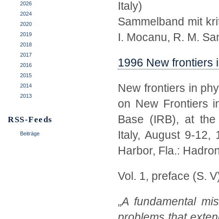
Italy)
2026
2024
Sammelband mit kriti
2020
I. Mocanu, R. M. San
2019
2018
2017
1996 New frontiers 
2016
2015
New frontiers in ph
2014
2013
on New Frontiers in
Base (IRB), at the 
RSS-Feeds
Italy, August 9-12, 
Beiträge
Harbor, Fla.: Hadron
Vol. 1, preface (S. V
„
A fundamental mis
problems that exten