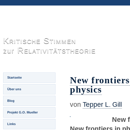
Kritische Stimmen
Relativitätstheorie
zur
New frontiers 
Startseite
physics
Über uns
Blog
von
Tepper L. Gill
Projekt G.O. Mueller
New fr
Links
New frontiers in p