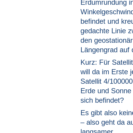
Erdumrundung in
Winkelgeschwind
befindet und kre
gedachte Linie z
den geostationäre
Längengrad auf d
Kurz: Für Satell
will da im Erste
Satellit 4/10000
Erde und Sonne f
sich befindet?
Es gibt also kein
– also geht da a
langsamer.