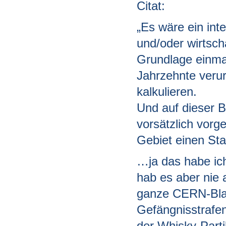
Citat:
„Es wäre ein int
und/oder wirtscha
Grundlage einmal
Jahrzehnte verur
kalkulieren.
Und auf dieser B
vorsätzlich vor
Gebiet einen Staf
…ja das habe ic
hab es aber nie 
ganze CERN-Bla
Gefängnisstrafe
der Whisky-Part