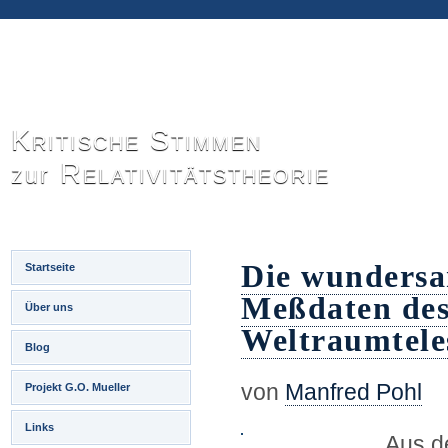
Kritische Stimmen
Relativitätstheorie
zur
Die wundersa
Startseite
Meßdaten des
Über uns
Weltraumtele
Blog
von
Manfred Pohl
Projekt G.O. Mueller
Links
Aus d