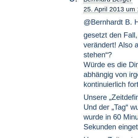
25. April 2013 um
@Bernhardt B. 
gesetzt den Fall
verändert! Also al
stehen“?
Würde es die Dim
abhängig von ir
kontinuierlich for
Unsere „Zeitdefin
Und der „Tag“ wu
wurde in 60 Minu
Sekunden eingete