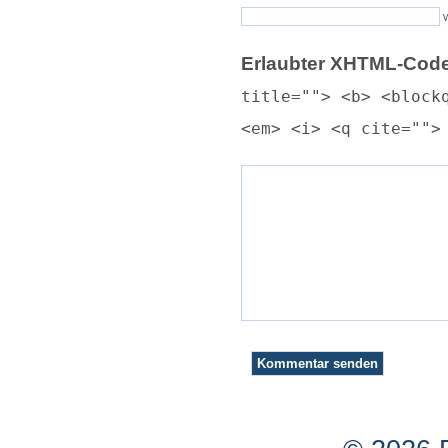
Erlaubter XHTML-Code
title=""> <b> <block
<em> <i> <q cite="">