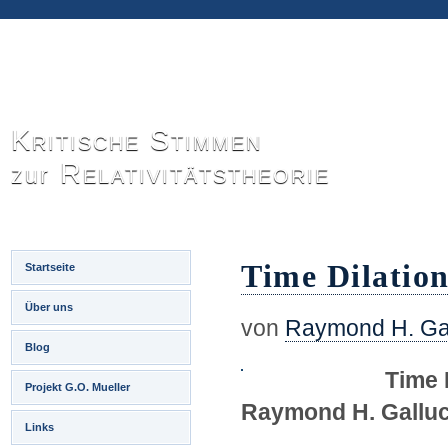
Kritische Stimmen
Relativitätstheorie
zur
Time Dilation
Startseite
Über uns
von
Raymond H. Gal
Blog
Time D
Projekt G.O. Mueller
Raymond H. Galluc
Links