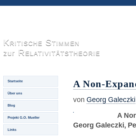
Kritische Stimmen
Relativitätstheorie
zur
A Non-Expand
Startseite
Über uns
von
Georg Galeczki
Blog
A Non
Projekt G.O. Mueller
Georg Galeczki, P
Links