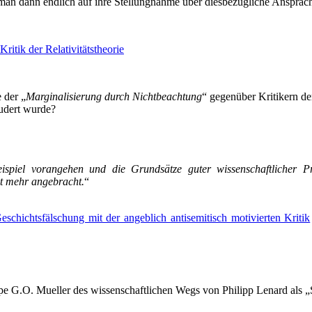
te man dann endlich auf ihre Stellungnahme über diesbezügliche Anspra
tik der Relativitätstheorie
 der „
Marginalisierung durch Nichtbeachtung
“ gegenüber Kritikern der
audert wurde?
iel vorangehen und die Grundsätze guter wissenschaftlicher Prax
ht mehr angebracht.
“
eschichtsfälschung mit der angeblich antisemitisch motivierten Kritik
ppe G.O. Mueller des wissenschaftlichen Wegs von Philipp Lenard als 