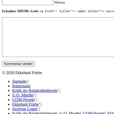
Website
Erlaubter XHTML-Code:
<a href="" title=""> <abbr title=""> <acr
© 2026 Ekkehard Friebe
Startseite
|
Impressum
|
Kritik der Relativitätstheorie
' |
G.O. Mueller
' |
GOM-Projekt
' |
Ekkehard Friebe
' |
Jocelyne Lopez
' |
Kritik der Relativitätstheorie, G.O. Mueller, GOM-Projekt, Ek