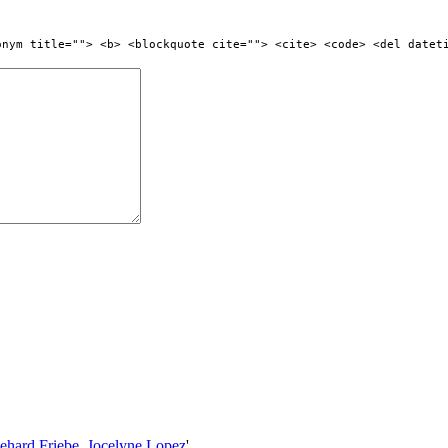
onym title=""> <b> <blockquote cite=""> <cite> <code> <del datet
kehard Friebe, Jocelyne Lopez
'