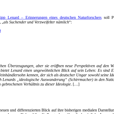
lipp Lenard – Erinnerungen eines deutschen Naturforschers
soll Ph
, „
als Suchender und Verzweifelter nämlich
“:
0
schen Überzeugungen, aber sie eröffnen neue Perspektiven auf den W
d, bietet Lenard einen ungewöhnlichen Blick auf sein Leben: Es sind 
n Weinhändlersohn kennen, der sich als deutscher Ungar sowohl seine Id
h Lenards „ideologische Auswanderung“ (Schirrmacher) in den National
 gebrochenen Verhältnis zu dieser Ideologie
. […]
uen und differenzierten Blick auf ihre bisherigen medialen Darstellunge