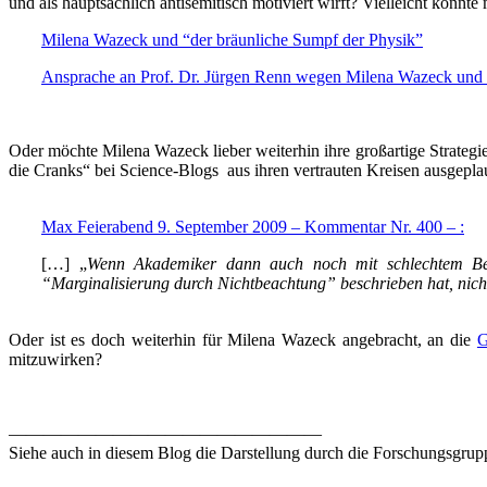
und als hauptsächlich antisemitisch motiviert wirft? Vielleicht könn
Milena Wazeck und “der bräunliche Sumpf der Physik”
Ansprache an Prof. Dr. Jürgen Renn wegen Milena Wazeck und Kri
.
Oder möchte Milena Wazeck lieber weiterhin ihre großartige Strategie
die Cranks“ bei Science-Blogs aus ihren vertrauten Kreisen ausgepl
.
Max Feierabend 9. September 2009 –
Kommentar Nr. 400 –
:
[…] „
Wenn Akademiker dann auch noch mit schlechtem Beisp
“Marginalisierung durch Nichtbeachtung” beschrieben hat, nic
.
Oder ist es doch weiterhin für Milena Wazeck angebracht, an die
G
mitzuwirken?
.
——————————————————
Siehe auch in diesem Blog die Darstellung durch die Forschungsgru