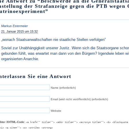
ne Antwort zu “Beschwerde an die Generalstaats
nstellung der Strafanzeige gegen die PTB wegen
utrinoexperiment”
Markus Estermeier
21. Januar 2015 um 15:32
„wonach Staatsanwaltschaften nie staatliche Stellen verfolgen“
Soviel zur Unabhängigkeit unserer Justiz. Wenn sich die Staatsorgane scho
gebunden fühlt, was erwartet man dann von den Bürgern? Irgendwie leben wir 
organisierten Anarchie.
nterlassen Sie eine Antwort
Name (erforderlich)
Email (wird nicht veröffentlicht) (erforderlich)
Website
ubter XHTML-Code:
<a href="" title=""> <abbr title=""> <acronym title=""> <b> <blockquote
<i> <q cite=""> <s> <strike> <strong>