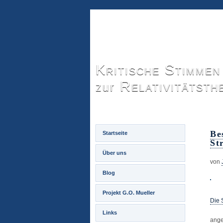
Kritische Stimmen
Relativitätsth
zur
Be
Startseite
St
Über uns
von
Blog
Projekt G.O. Mueller
Die 
Links
ang