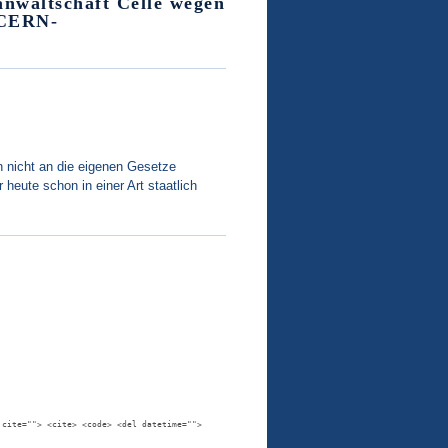
anwaltschaft Celle wegen
 CERN-
n nicht an die eigenen Gesetze
heute schon in einer Art staatlich
 cite=""> <cite> <code> <del datetime="">