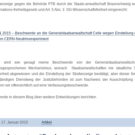
fanzeige gegen die Behörde PTB durch die Staats-anwaltschaft Braunschweig 
rmations-freiheitsgesetz und Art. 5 Abs. 3 GG Wissenschaftsfreiheit eingereicht:
1.2015 – Beschwerde an die Generalstaatsanwaltschaft Celle wegen Einstellung
n CERN-Neutrinoexperiment
r wird wie gesagt meine Beschwerde von der Generalstaatsanwaltscha
sgesprochenen Mechanismus, wonach Staatsanwaltschaften nie staatliche S
erheit abgewiesen und die Einstellung der Strafanzeige bestätigt, aber dieser f
ständigen Dienstweg der Justizbehörden ist zum Nachweis der Ausschöpfung
ern wir offensichtlich auf eine Verfassungsbeschwerde.
werde in diesem Blog über weitere Entwicklungen berichten.
17. Januar 2015
Artikel