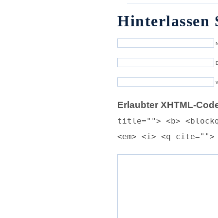
Hinterlassen 
N
E
Erlaubter XHTML-Code
title=""> <b> <block
<em> <i> <q cite="">