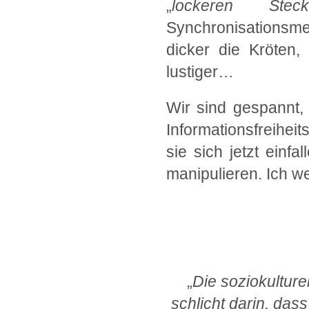
„
lockeren Steck
Synchronisationsm
dicker die Kröten,
lustiger…
Wir sind gespannt,
Informationsfreihe
sie sich jetzt einf
manipulieren. Ich w
.
„
Die soziokulture
schlicht darin, da