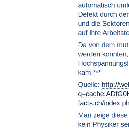
automatisch uml
Defekt durch de
und die Sektoren
auf ihre Arbeits
Da von dem mutm
werden konnten,
Hochspannungsle
kam.***
Quelle:
http://w
q=cache:ADfG0
facts.ch/index
Man zeige diese
kein Physiker sei