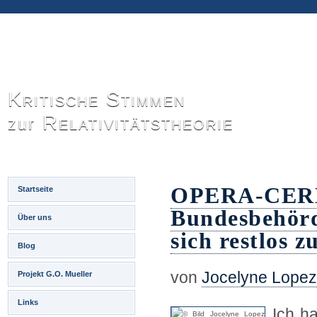
Kritische Stimmen
Relativitätstheorie
zur
OPERA-CERN-
Startseite
Bundesbehörd
Über uns
sich restlos 
Blog
von
Jocelyne Lopez
Projekt G.O. Mueller
Links
Ich h