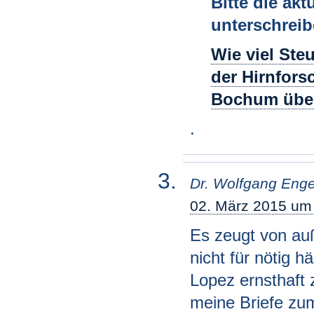
Bitte die ak
unterschreib
Wie viel Ste
der Hirnfors
Bochum über
.
Dr. Wolfgang Enge
02. März 2015 um
Es zeugt von au
nicht für nötig h
Lopez ernsthaft 
meine Briefe zu