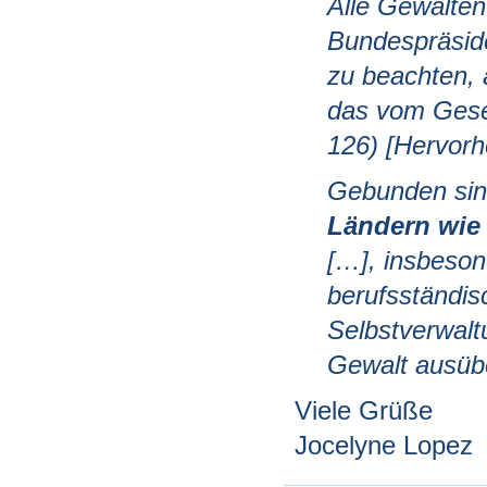
Alle Gewalten
Bundespräsid
zu beachten, a
das vom Gese
126) [Hervorh
Gebunden si
Ländern wie 
[…], insbeson
berufsständi
Selbstverwalt
Gewalt ausübe
Viele Grüße
Jocelyne Lopez