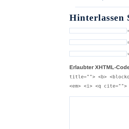
Hinterlassen 
N
E
Erlaubter XHTML-Code
title=""> <b> <block
<em> <i> <q cite="">