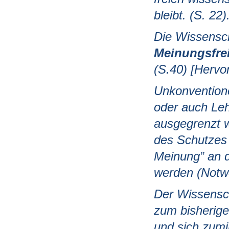
bleibt. (S. 22)
Die Wissensch
Meinungsfre
(S.40) [Hervo
Unkonventione
oder auch Leh
ausgegrenzt 
des Schutzes 
Meinung” an d
werden (Notwe
Der Wissensch
zum bisherige
und sich zumi