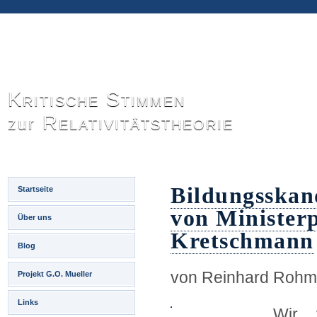
Kritische Stimmen
Relativitätstheorie
zur
Bildungsskand
Startseite
von Minister
Über uns
Kretschmann
Blog
von Reinhard Rohm
Projekt G.O. Mueller
Links
Wir 