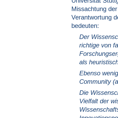
Universität Stut
Missachtung der 
Verantwortung d
bedeuten:
Der Wissensch
richtige von 
Forschungserg
als heuristisc
Ebenso wenig 
Community (al
Die Wissenscha
Vielfalt der 
Wissenschafts
Innovationspo