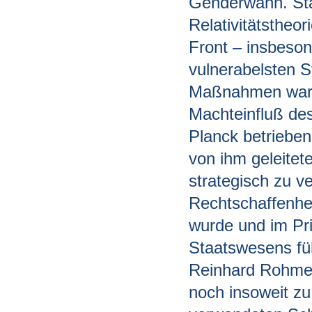
Genderwahn. Sta
Relativitätstheor
Front – insbeson
vulnerabelsten S
Maßnahmen waren
Machteinfluß de
Planck betrieben
von ihm geleitet
strategisch zu v
Rechtschaffenhei
wurde und im Pr
Staatswesens fü
Reinhard Rohmer
noch insoweit zu