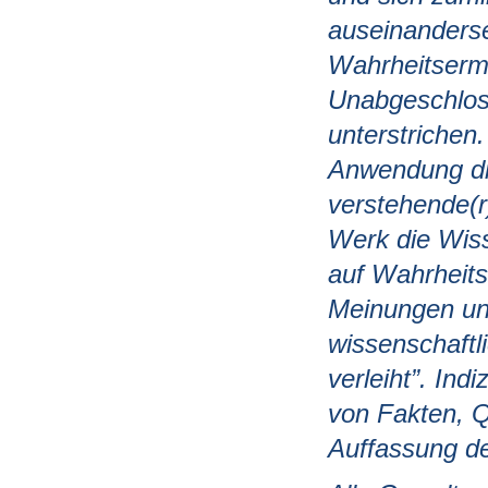
auseinanders
Wahrheitsermit
Unabgeschloss
unterstrichen
Anwendung die
verstehende(r
Werk die Wiss
auf Wahrheits
Meinungen und
wissenschaftl
verleiht”. Ind
von Fakten, Q
Auffassung de